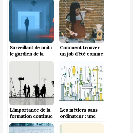
Surveillant de nuit :
Comment trouver
le gardien de la
un job d’été comme
tranquillité
serveur ?
nocturne
L’importance de la
Les métiers sans
formation continue
ordinateur : une
pour bâtir une
alternative pour
carrière durable
ceux qui cherchent