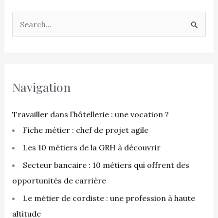
R
e
c
h
e
Navigation
r
c
Travailler dans l’hôtellerie : une vocation ?
h
Fiche métier : chef de projet agile
e
Les 10 métiers de la GRH à découvrir
r
Secteur bancaire : 10 métiers qui offrent des
opportunités de carrière
:
Le métier de cordiste : une profession à haute
altitude