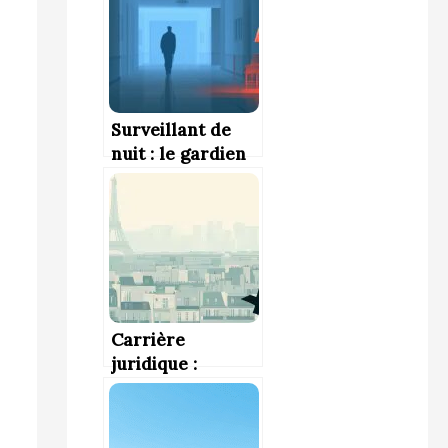
clés
Surveillant de
nuit : le gardien
de la tranquillité
nocturne
Carrière
juridique :
Comment s’y
préparer dès le
lycée ?