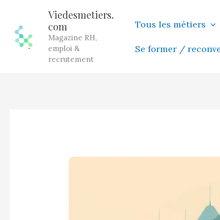
Aller
Viedesmetiers.
au
Tous les métiers
com
contenu
Magazine RH,
Se former / reconv
emploi &
recrutement