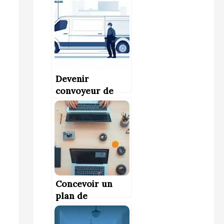
?
Devenir
convoyeur de
fonds : comment
se former et
trouver un
emploi ?
Concevoir un
plan de
formation
efficace : étapes