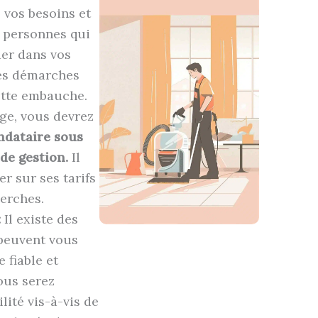
 vos besoins et
es personnes qui
der dans vos
les démarches
cette embauche.
ge, vous devrez
ndataire sous
de gestion.
Il
r sur ses tarifs
erches.
:
Il existe des
 peuvent vous
 fiable et
ous serez
ité vis-à-vis de