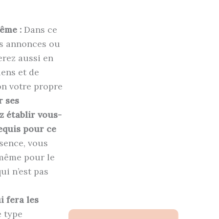
même :
Dans ce
es annonces ou
erez aussi en
iens et de
on votre propre
r ses
z établir vous-
equis pour ce
sence, vous
même pour le
ui n’est pas
 fera les
e type