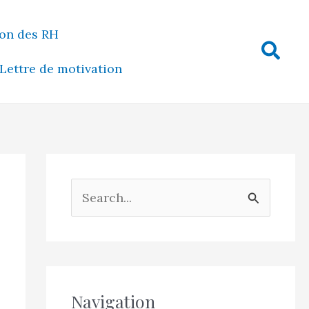
on des RH
Rech
Lettre de motivation
R
e
c
h
e
Navigation