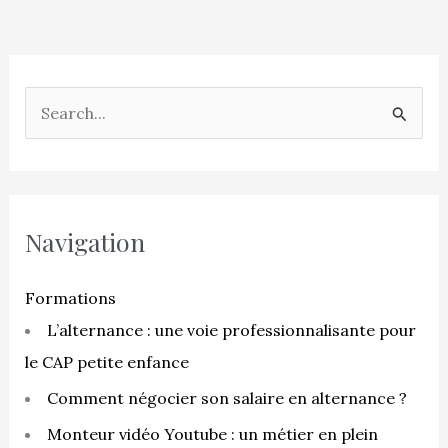
R
e
c
h
e
Navigation
r
c
Formations
h
L’alternance : une voie professionnalisante pour
e
le CAP petite enfance
r
Comment négocier son salaire en alternance ?
Monteur vidéo Youtube : un métier en plein