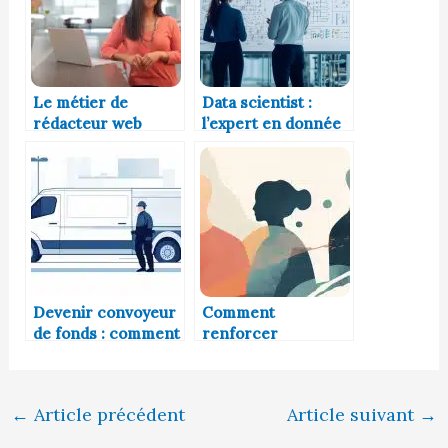
Le métier de
Data scientist :
rédacteur web
l’expert en donnée
Devenir convoyeur
Comment
de fonds : comment
renforcer
se former et
l’engagement des
trouver un emploi ?
employés avec des
actions concrètes
←
Article précédent
Article suivant
→