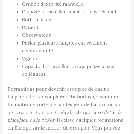
Grande dextérité manuelle
Disposé à travailler la nuit et le week-end.
Enthousiaste
Patient
Observateur
Parler plusieurs langues est vivement
recommandé
Vigilant
Capable de travailler en équipe (avec ses
collègues)
Formations pour devenir croupier de casino
La plupart des croupiers débutant reçoivent une
formation en interne sur les jeux de hasard ou sur
les jeux d’argent en général, tels que la
roulette, le
blackjack où le poker
. Il existe quelques formations
en Europe sur le métier de croupier. Vous pouvez