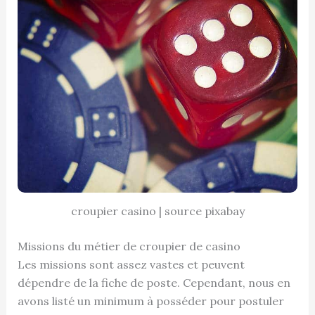
croupier casino | source pixabay
Missions du métier de croupier de casino
Les missions sont assez vastes et peuvent
dépendre de la fiche de poste. Cependant, nous en
avons listé un minimum à posséder pour postuler