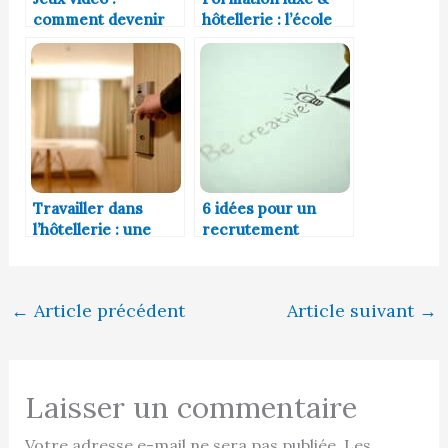
comment devenir
hôtellerie : l’école
level developer ?
ICARE management
Travailler dans
6 idées pour un
l’hôtellerie : une
recrutement
vocation ?
innovant !
←
Article précédent
Article suivant
→
Laisser un commentaire
Votre adresse e-mail ne sera pas publiée.
Les