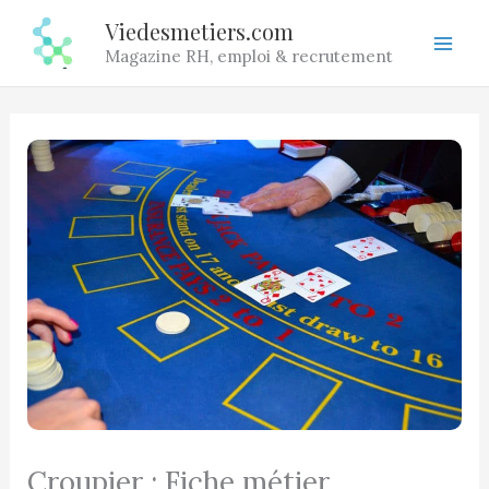
Aller
Viedesmetiers.com
au
Magazine RH, emploi & recrutement
contenu
Croupier : Fiche métier