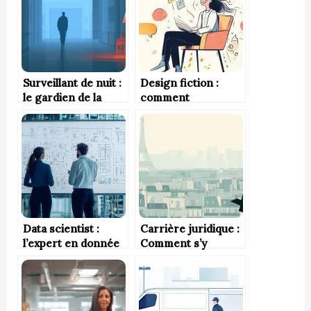
Surveillant de nuit :
Design fiction :
le gardien de la
comment
tranquillité
l’imaginaire inspire
nocturne
l’innovation de
demain ?
Data scientist :
Carrière juridique :
l’expert en donnée
Comment s’y
préparer dès le
lycée ?