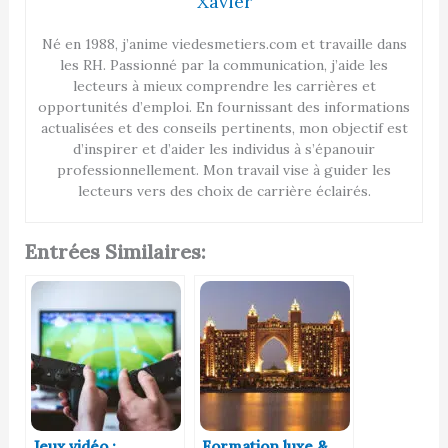
Xavier
Né en 1988, j’anime viedesmetiers.com et travaille dans
les RH. Passionné par la communication, j’aide les
lecteurs à mieux comprendre les carrières et
opportunités d’emploi. En fournissant des informations
actualisées et des conseils pertinents, mon objectif est
d’inspirer et d’aider les individus à s’épanouir
professionnellement. Mon travail vise à guider les
lecteurs vers des choix de carrière éclairés.
Entrées Similaires:
Jeux vidéo :
Formation luxe &