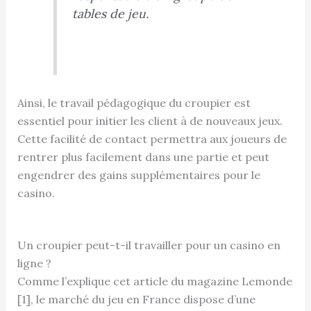
tables de jeu.
Ainsi, le travail pédagogique du croupier est
essentiel pour initier les client à de nouveaux jeux.
Cette facilité de contact permettra aux joueurs de
rentrer plus facilement dans une partie et peut
engendrer des gains supplémentaires pour le
casino.
Un croupier peut-t-il travailler pour un casino en
ligne ?
Comme l’explique cet article du magazine Lemonde
[1], le marché du jeu en France dispose d’une