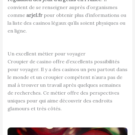
convient de se renseigner auprès d’organismes
comme
arjel.fr
pour obtenir plus d’informations ou
la liste des casinos légaux qu’ils soient physiques ou
en ligne.
Un excellent métier pour voyager
Croupier de casino offre d’excellents possibilités
pour voyager. Il y a des casinos un peu partout dans
le monde et un croupier compétent n’aura pas de
mal à trouver un travail après quelques semaines
de recherches. Ce métier offre des perspectives
uniques pour qui aime découvrir des endroits
glamours et très côtés.