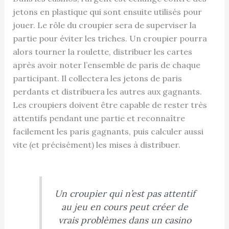
jetons en plastique qui sont ensuite utilisés pour
jouer. Le rôle du croupier sera de superviser la
partie pour éviter les triches. Un croupier pourra
alors tourner la roulette, distribuer les cartes
après avoir noter l’ensemble de paris de chaque
participant. Il collectera les jetons de paris
perdants et distribuera les autres aux gagnants.
Les croupiers doivent être capable de rester très
attentifs pendant une partie et reconnaître
facilement les paris gagnants, puis calculer aussi
vite (et précisément) les mises à distribuer.
Un croupier qui n’est pas attentif
au jeu en cours peut créer de
vrais problèmes dans un casino