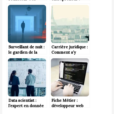
fiche métiers et
conseils pratiques
Surveillant de nuit :
Carrière juridique :
le gardien de la
Comment s’y
tranquillité
préparer dès le
nocturne
lycée ?
Data scientist :
Fiche Métier :
l’expert en donnée
développeur web