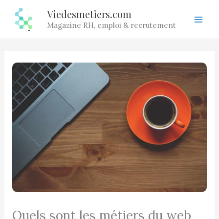
Aller
Viedesmetiers.com
au
Magazine RH, emploi & recrutement
contenu
Quels sont les métiers du web