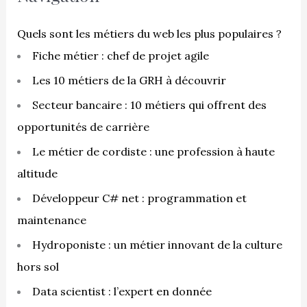
r
c
Quels sont les métiers du web les plus populaires ?
h
Fiche métier : chef de projet agile
e
Les 10 métiers de la GRH à découvrir
r
Secteur bancaire : 10 métiers qui offrent des
opportunités de carrière
:
Le métier de cordiste : une profession à haute
altitude
Développeur C# net : programmation et
maintenance
Hydroponiste : un métier innovant de la culture
hors sol
Data scientist : l’expert en donnée