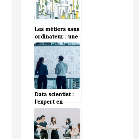
dans le cinéma et
l’audiovisuel
Les métiers sans
ordinateur : une
alternative pour
ceux qui
cherchent à fuir
les écrans
Data scientist :
l’expert en
donnée