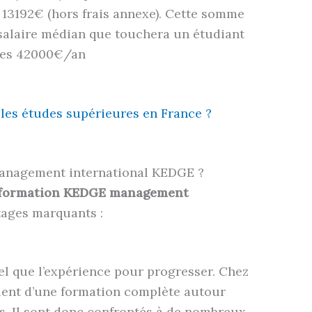
 13192€ (hors frais annexe). Cette somme
 salaire médian que touchera un étudiant
e les 42000€/an
les études supérieures en France ?
management international KEDGE ?
formation KEDGE management
tages marquants :
tel que l’expérience pour progresser. Chez
ient d’une formation complète autour
es. Il sont donc confrontés à de nombreux