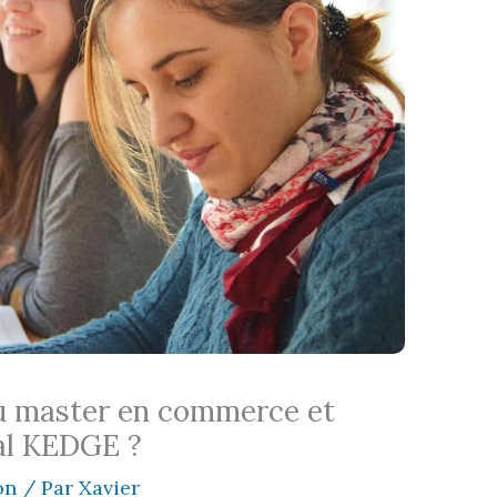
u master en commerce et
al KEDGE ?
on
/ Par
Xavier