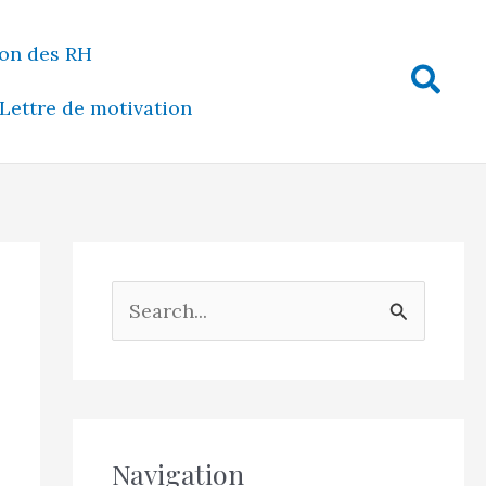
on des RH
Rech
Lettre de motivation
R
e
c
h
e
Navigation