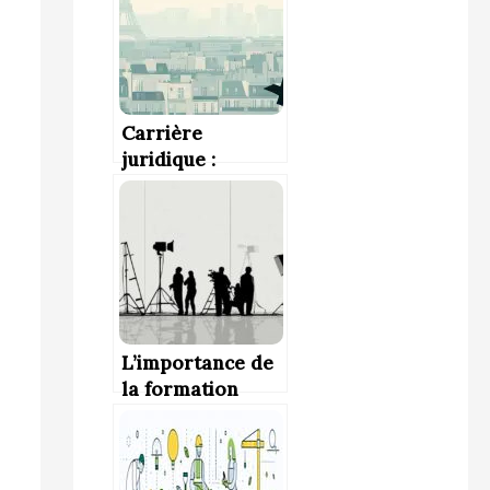
Carrière
juridique :
Comment s’y
préparer dès le
lycée ?
L’importance de
la formation
continue pour
bâtir une
carrière durable