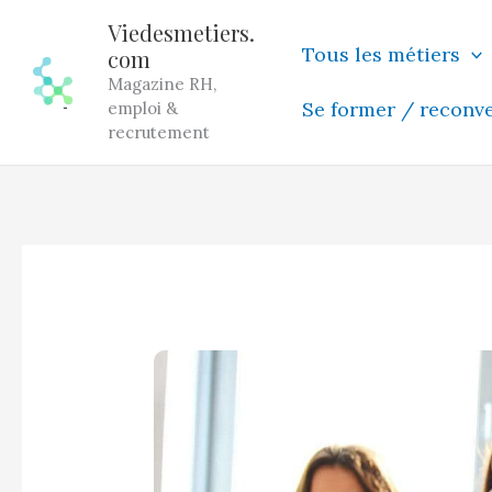
Aller
Viedesmetiers.
au
Tous les métiers
com
contenu
Magazine RH,
Se former / reconv
emploi &
recrutement