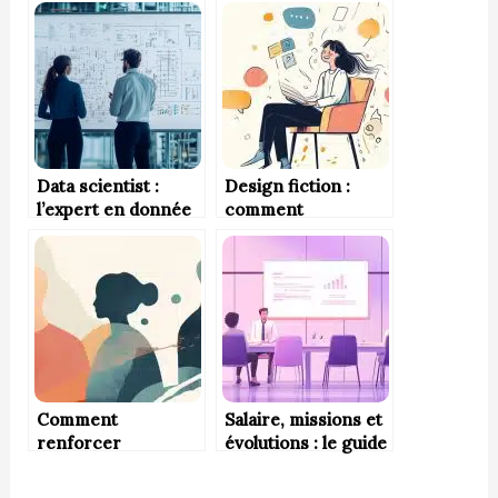
nocturne
lycée ?
Data scientist :
Design fiction :
l’expert en donnée
comment
l’imaginaire inspire
l’innovation de
demain ?
Comment
Salaire, missions et
renforcer
évolutions : le guide
l’engagement des
du manager
employés avec des
opérationnel