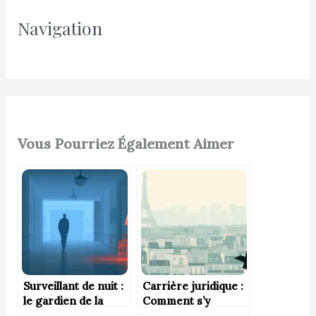
e
Navigation
r
c
h
e
r
Vous Pourriez Également Aimer
:
Surveillant de nuit :
Carrière juridique :
le gardien de la
Comment s’y
tranquillité
préparer dès le