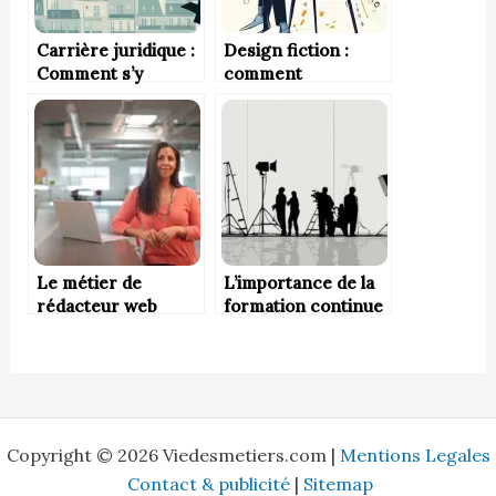
Carrière juridique :
Design fiction :
Comment s’y
comment
préparer dès le
l’imaginaire inspire
lycée ?
l’innovation de
demain ?
Le métier de
L’importance de la
rédacteur web
formation continue
pour bâtir une
carrière durable
dans le cinéma et
l’audiovisuel
Copyright © 2026 Viedesmetiers.com |
Mentions Legales
Contact & publicité
|
Sitemap