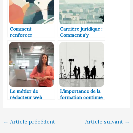
Comment
Carrière juridique :
renforcer
Comment s’y
l’engagement des
préparer dès le
employés avec des
lycée ?
actions concrètes
Le métier de
L’importance de la
rédacteur web
formation continue
pour bâtir une
carrière durable
dans le cinéma et
←
Article précédent
Article suivant
→
l’audiovisuel