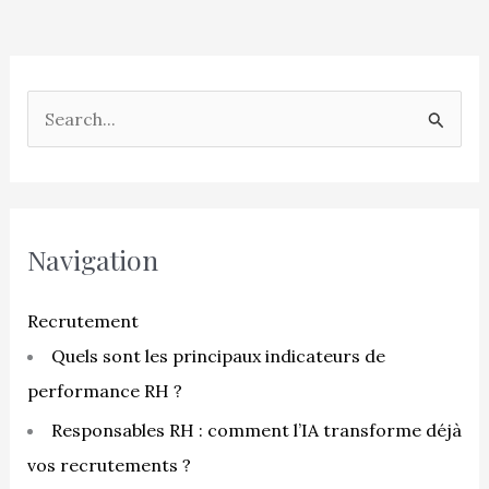
R
e
c
h
e
Navigation
r
c
Recrutement
h
Quels sont les principaux indicateurs de
e
performance RH ?
r
Responsables RH : comment l’IA transforme déjà
vos recrutements ?