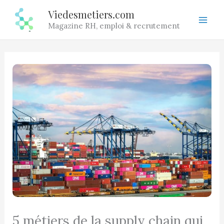
Aller
Viedesmetiers.com
au
Magazine RH, emploi & recrutement
contenu
5 métiers de la supply chain qui