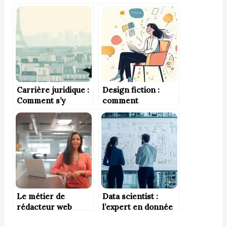
tranquillité
SUPPLY CHAIN
nocturne
Carrière juridique :
Design fiction :
Comment s’y
comment
préparer dès le
l’imaginaire inspire
lycée ?
l’innovation de
demain ?
Le métier de
Data scientist :
rédacteur web
l’expert en donnée