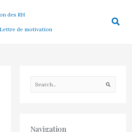
on des RH
Rech
Lettre de motivation
R
e
c
h
e
Navigation