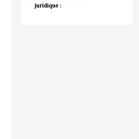
juridique :
Comment s’y
préparer dès le
lycée ?