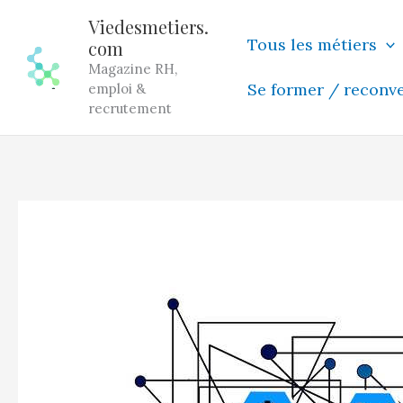
Aller
Viedesmetiers.
au
Tous les métiers
com
contenu
Magazine RH,
Se former / reconv
emploi &
recrutement