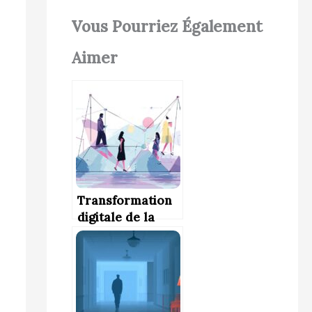
Vous Pourriez Également
Aimer
Transformation
digitale de la
fonction RH : le
rôle clé du
manager de
transition