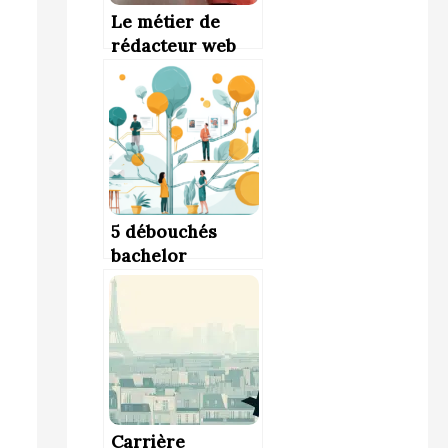
Le métier de
rédacteur web
5 débouchés
bachelor
communication à
connaître après
un bac +3
Carrière