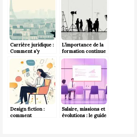
Carrière juridique :
L’importance de la
Comment s’y
formation continue
préparer dès le
pour bâtir une
lycée ?
carrière durable
dans le cinéma et
l’audiovisuel
Design fiction :
Salaire, missions et
comment
évolutions : le guide
l’imaginaire inspire
du manager
l’innovation de
opérationnel
demain ?