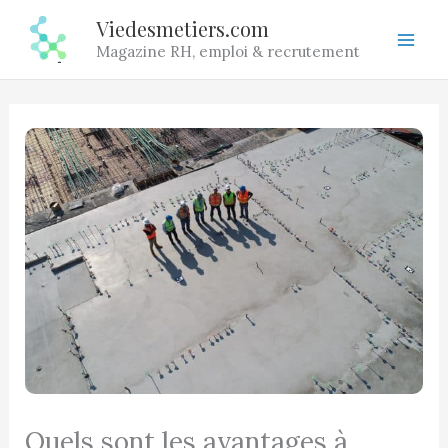
Aller
Viedesmetiers.com
au
Magazine RH, emploi & recrutement
contenu
Quels sont les avantages à