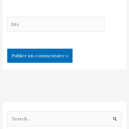
Site
R
e