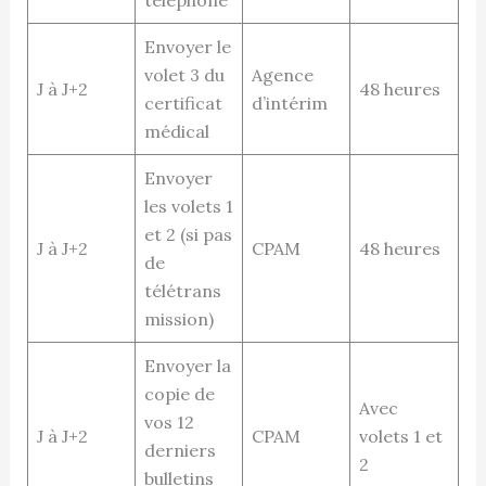
Envoyer le
volet 3 du
Agence
J à J+2
48 heures
certificat
d’intérim
médical
Envoyer
les volets 1
et 2 (si pas
J à J+2
CPAM
48 heures
de
télétrans
mission)
Envoyer la
copie de
Avec
vos 12
J à J+2
CPAM
volets 1 et
derniers
2
bulletins