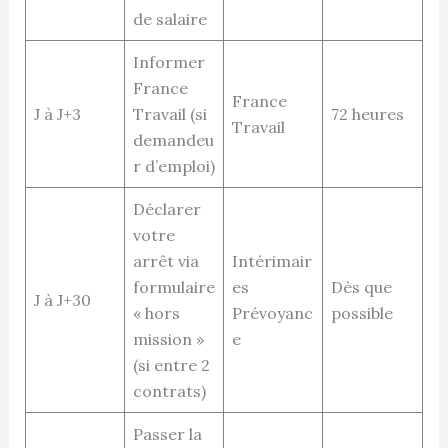
de salaire
Informer
France
France
J à J+3
Travail (si
72 heures
Travail
demandeu
r d’emploi)
Déclarer
votre
arrêt via
Intérimair
formulaire
es
Dès que
J à J+30
« hors
Prévoyanc
possible
mission »
e
(si entre 2
contrats)
Passer la