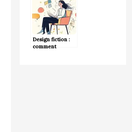
opérationnel
Design fiction :
comment
l’imaginaire
inspire
l’innovation de
demain ?