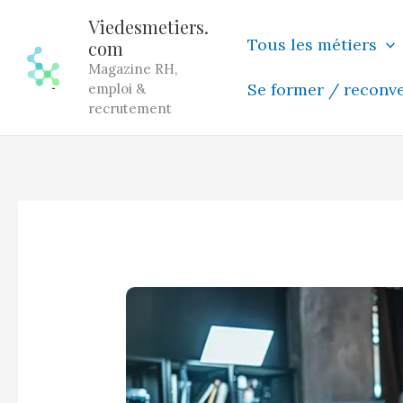
Aller
Viedesmetiers.
au
Tous les métiers
com
contenu
Magazine RH,
Se former / reconv
emploi &
recrutement