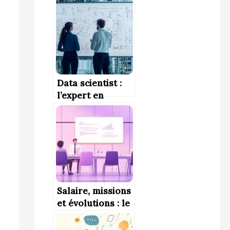
Comment s’y
préparer dès le
lycée ?
Data scientist :
l’expert en
donnée
Salaire, missions
et évolutions : le
guide du
manager