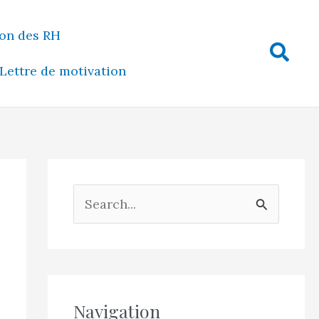
on des RH
Rech
Lettre de motivation
R
e
c
h
e
Navigation