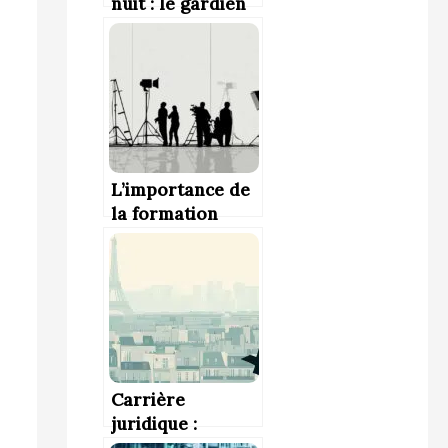
nuit : le gardien
de la tranquillité
nocturne
L’importance de
la formation
continue pour
bâtir une
carrière durable
dans le cinéma et
l’audiovisuel
Carrière
juridique :