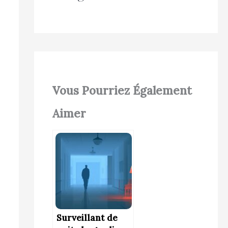
r
c
h
e
r
Vous Pourriez Également
Aimer
:
Surveillant de