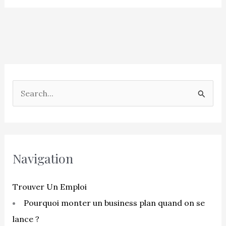
R
e
c
h
e
Navigation
r
c
Trouver Un Emploi
h
Pourquoi monter un business plan quand on se
e
lance ?