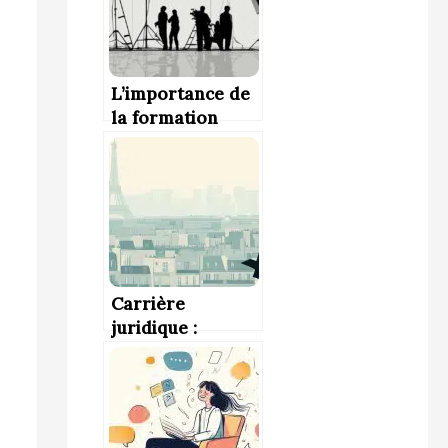
L’importance de
la formation
continue pour
bâtir une
carrière durable
dans le cinéma et
l’audiovisuel
Carrière
juridique :
Comment s’y
préparer dès le
lycée ?