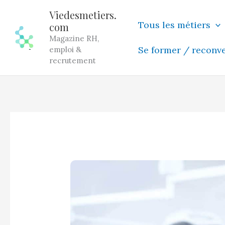
Aller
Viedesmetiers.
au
Tous les métiers
com
contenu
Magazine RH,
Se former / reconv
emploi &
recrutement