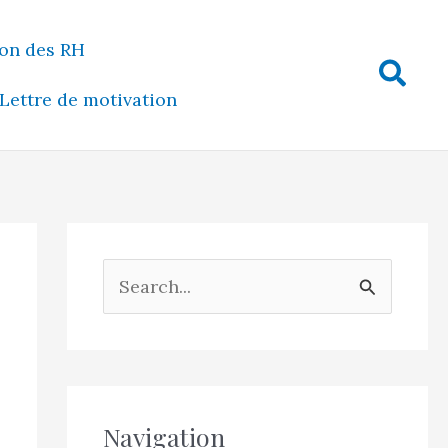
on des RH
Rech
Lettre de motivation
R
e
c
h
e
Navigation