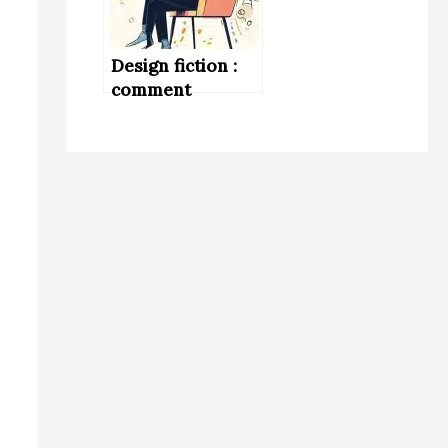
Design fiction :
comment
l’imaginaire
inspire
l’innovation de
demain ?