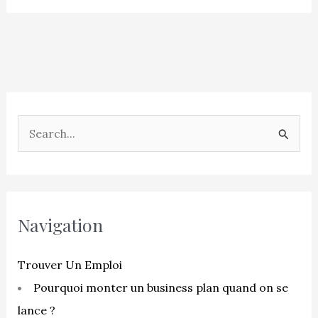
R
e
c
h
e
Navigation
r
c
Trouver Un Emploi
h
Pourquoi monter un business plan quand on se
e
lance ?