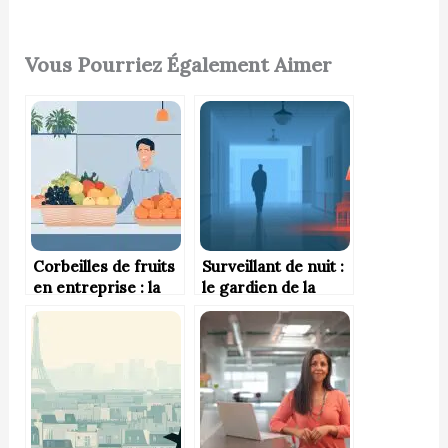
Vous Pourriez Également Aimer
Corbeilles de fruits
Surveillant de nuit :
en entreprise : la
le gardien de la
pause fruitée, un
tranquillité
atout pour la qvt et
nocturne
la marque
employeur