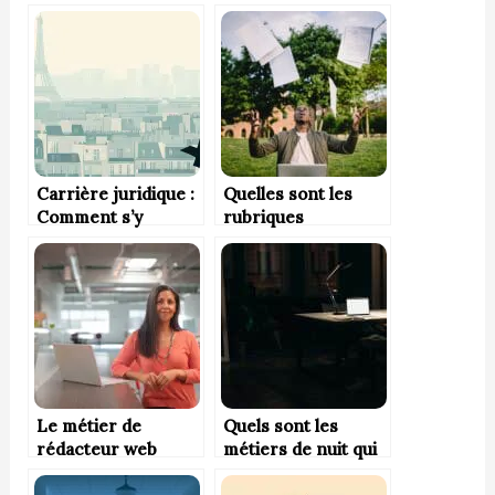
Carrière juridique :
Quelles sont les
Comment s’y
rubriques
préparer dès le
essentielles d’un CV
lycée ?
?
Le métier de
Quels sont les
rédacteur web
métiers de nuit qui
payent bien en