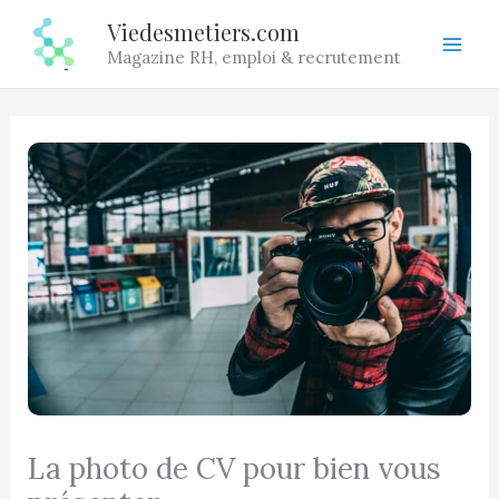
Aller
Viedesmetiers.com
au
Magazine RH, emploi & recrutement
contenu
La photo de CV pour bien vous