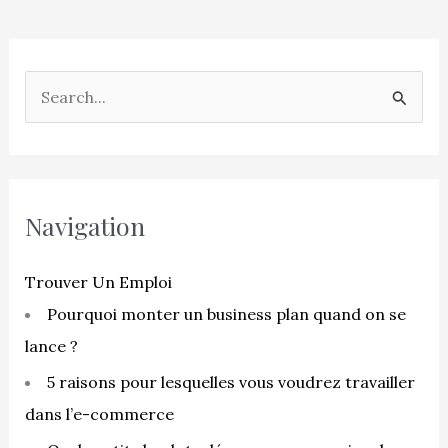
R
e
c
h
e
Navigation
r
c
Trouver Un Emploi
h
Pourquoi monter un business plan quand on se
e
lance ?
r
5 raisons pour lesquelles vous voudrez travailler
dans l’e-commerce
: