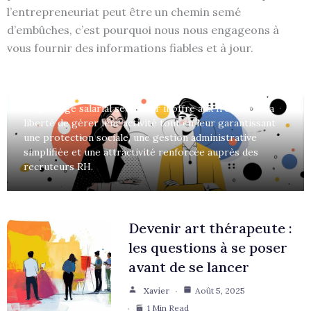
d’indépendant : pourquoi le
l’entrepreneuriat peut être un chemin semé
d’embûches, c’est pourquoi nous nous engageons à
portage salarial rassure
vous fournir des informations fiables et à jour.
entreprises et freelances ?
Xavier
Déc 12, 2025
1 Min Read
Le portage salarial séduit car il offre aux freelances la
liberté de gérer leur activité tout en leur garantissant
une protection sociale, une gestion administrative
simplifiée et une attractivité renforcée auprès des
recruteurs RH.
Devenir art thérapeute :
les questions à se poser
avant de se lancer
Xavier
Août 5, 2025
1 Min Read