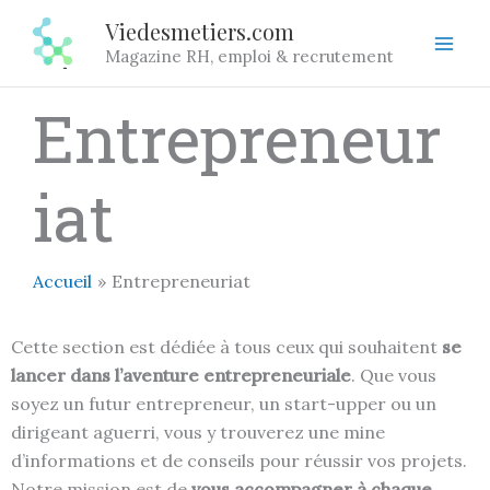
Aller
Viedesmetiers.com
au
Magazine RH, emploi & recrutement
contenu
Entrepreneur
iat
Accueil
Entrepreneuriat
Cette section est dédiée à tous ceux qui souhaitent
se
lancer dans l’aventure entrepreneuriale
. Que vous
soyez un futur entrepreneur, un start-upper ou un
dirigeant aguerri, vous y trouverez une mine
d’informations et de conseils pour réussir vos projets.
Notre mission est de
vous accompagner à chaque